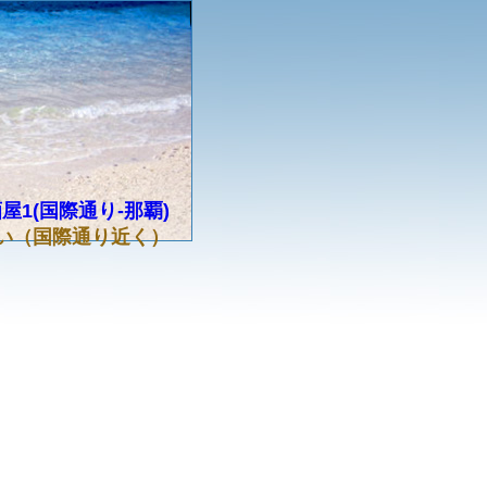
屋1(国際通り-那覇)
い（国際通り近く）