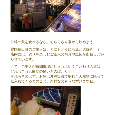
沖縄の魚を食べるなら、ちゅらさん亭から始めよう！
粟国島出身のご主人は、とにもかくにも魚が大好き！？
店内には、釣りを楽しむご主人の写真や魚拓が所狭しと飾
られています。
さて、ご主人が毎朝市場に仕入れにいくこだわりの魚は、
どれもこれも鮮度の良いものばかり！
それもそのはず、お魚は沖縄近海で取れた天然物に限って
仕入れてくるとのこと。新鮮なのもうなずけますね。