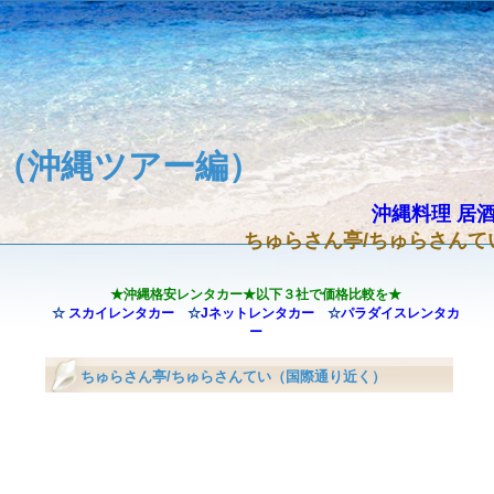
（沖縄ツアー編）
沖縄料理 居酒
ちゅらさん亭/ちゅらさんて
★沖縄格安レンタカー★以下３社で価格比較を★
☆
スカイレンタカー
☆
Jネットレンタカー
☆
パラダイスレンタカ
ー
ちゅらさん亭/ちゅらさんてい（国際通り近く）